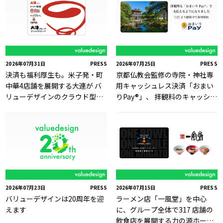
2026年07月31日
PRESS
2026年07月25日
PRESS
決済も福利厚生も。米子発・町
京都仏教会監修の寺院・神社専
中華4店舗を展開する大連が バ
用キャッシュレス決済「おまい
リューデザインのクラウド型独
りPay®」、 拝観料のキャッシュ
自Payサービス「Value Card」
レス決済に対応
を採用
2026年07月23日
PRESS
2026年07月15日
PRESS
バリューデザインは20周年を迎
ラーメン店「一風堂」を中心
えます
に、グループ全体で317 店舗の
飲食店を展開する力の源ホール