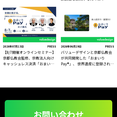
ディングスの株主優待券電子化
をバリューデザインが支援
2026年07月13日
PRESS
2026年06月19日
PRESS
【8/7開催オンラインセミナー】
バリューデザインと京都仏教会
京都仏教会監修、宗教法人向け
が共同開発した「おまいり
キャッシュレス決済「おまいり
Pay®」、 世界遺産に登録された
Pay®」のご案内
京の名刹「慈照寺（銀閣寺）」
で6月19日より利用開始
お問い合わせ