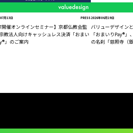
年07月13日
PRESS
2026年06月19日
/7開催オンラインセミナー】京都仏教会監
バリューデザイン
宗教法人向けキャッシュレス決済「おまい
「おまいりPay®」
ay®」のご案内
の名刹「慈照寺（銀
用開始