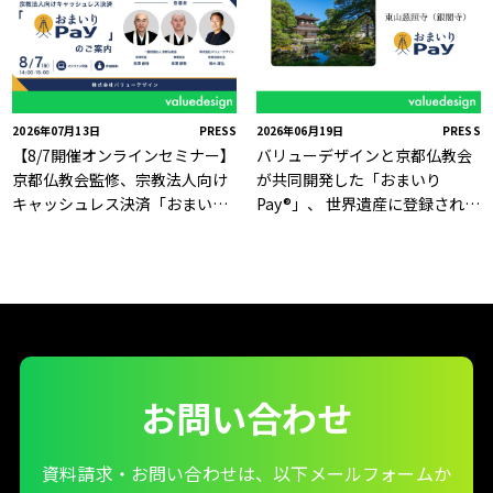
2026年07月13日
PRESS
2026年06月19日
PRESS
【8/7開催オンラインセミナー】
バリューデザインと京都仏教会
京都仏教会監修、宗教法人向け
が共同開発した「おまいり
キャッシュレス決済「おまいり
Pay®」、 世界遺産に登録された
Pay®」のご案内
京の名刹「慈照寺（銀閣寺）」
で6月19日より利用開始
お問い合わせ
資料請求・お問い合わせは、以下メールフォームか