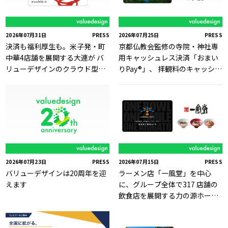
2026年07月31日
PRESS
2026年07月25日
PRESS
決済も福利厚生も。米子発・町
京都仏教会監修の寺院・神社専
中華4店舗を展開する大連が バ
用キャッシュレス決済「おまい
リューデザインのクラウド型独
りPay®」、 拝観料のキャッシュ
自Payサービス「Value Card」
レス決済に対応
を採用
2026年07月23日
PRESS
2026年07月15日
PRESS
バリューデザインは20周年を迎
ラーメン店「一風堂」を中心
えます
に、グループ全体で317 店舗の
飲食店を展開する力の源ホール
ディングスの株主優待券電子化
をバリューデザインが支援