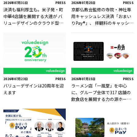
2026年07月31日
PRESS
2026年07月25日
PRESS
決済も福利厚生も。米子発・町
京都仏教会監修の寺院・神社専
中華4店舗を展開する大連が バ
用キャッシュレス決済「おまい
リューデザインのクラウド型独
りPay®」、 拝観料のキャッシュ
自Payサービス「Value Card」
レス決済に対応
を採用
2026年07月23日
PRESS
2026年07月15日
PRESS
バリューデザインは20周年を迎
ラーメン店「一風堂」を中心
えます
に、グループ全体で317 店舗の
飲食店を展開する力の源ホール
ディングスの株主優待券電子化
をバリューデザインが支援