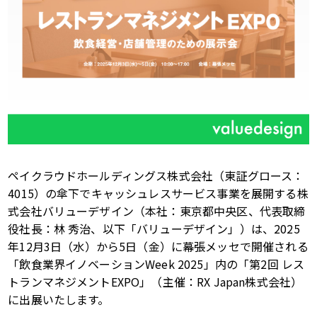
ペイクラウドホールディングス株式会社（東証グロース：
4015
）の傘下でキャッシュレスサービス事業を展開する株
式会社バリューデザイン（本社：東京都中央区、代表取締
役社長：林 秀治、以下「バリューデザイン」）は、
2025
年
12
月
3
日（水）から
5
日（金）に幕張メッセで開催される
「飲食業界イノベーション
Week 2025
」内の「第
2
回 レス
トランマネジメント
EXPO
」（主催：
RX Japan
株式会社）
に出展いたします。