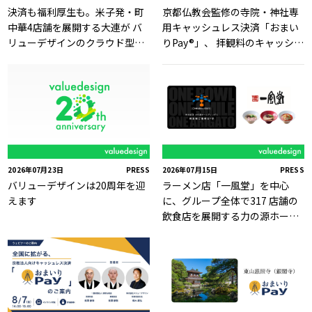
決済も福利厚生も。米子発・町
京都仏教会監修の寺院・神社専
中華4店舗を展開する大連が バ
用キャッシュレス決済「おまい
リューデザインのクラウド型独
りPay®」、 拝観料のキャッシュ
自Payサービス「Value Card」
レス決済に対応
を採用
2026年07月23日
PRESS
2026年07月15日
PRESS
バリューデザインは20周年を迎
ラーメン店「一風堂」を中心
えます
に、グループ全体で317 店舗の
飲食店を展開する力の源ホール
ディングスの株主優待券電子化
をバリューデザインが支援