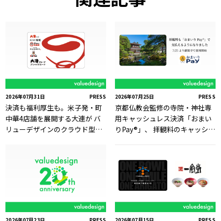
2026年07月31日
PRESS
2026年07月25日
PRESS
決済も福利厚生も。米子発・町
京都仏教会監修の寺院・神社専
中華4店舗を展開する大連が バ
用キャッシュレス決済「おまい
リューデザインのクラウド型独
りPay®」、 拝観料のキャッシュ
自Payサービス「Value Card」
レス決済に対応
を採用
2026年07月23日
PRESS
2026年07月15日
PRESS