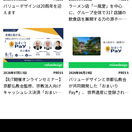
バリューデザインは20周年を迎
ラーメン店「一風堂」を中心
えます
に、グループ全体で317 店舗の
飲食店を展開する力の源ホール
ディングスの株主優待券電子化
をバリューデザインが支援
2026年07月13日
PRESS
2026年06月19日
PRESS
【8/7開催オンラインセミナー】
バリューデザインと京都仏教会
京都仏教会監修、宗教法人向け
が共同開発した「おまいり
キャッシュレス決済「おまいり
Pay®」、 世界遺産に登録された
Pay®」のご案内
京の名刹「慈照寺（銀閣寺）」
で6月19日より利用開始