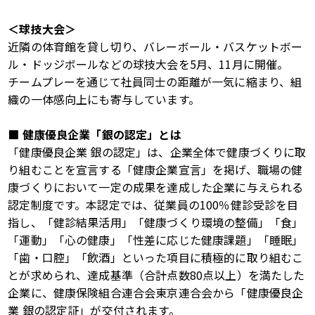
＜球技大会＞
近隣の体育館を貸し切り、バレーボール・バスケットボー
ル・ドッジボールなどの球技大会を
5
月、
11
月に開催。
チームプレーを通じて社員同士の距離が一気に縮まり、組
織の一体感向上にも寄与しています。
■
健康優良企業「銀の認定」とは
「健康優良企業 銀の認定」は、企業全体で健康づくりに取
り組むことを宣言する「健康企業宣言」を掲げ、職場の健
康づくりにおいて一定の成果を達成した企業に与えられる
認定制度です。本認定では、従業員の
100
％健診受診を目
指し、「健診結果活用」「健康づくり環境の整備」「食」
「運動」「心の健康」「性差に応じた健康課題」「睡眠」
「歯・口腔」「飲酒」といった項目に積極的に取り組むこ
とが求められ、達成基準（合計点数
80
点以上）を満たした
企業に、健康保険組合連合会東京連合会から「健康優良企
業 銀の認定証」が交付されます。