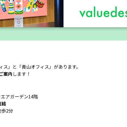
ィス」と「青山オフィス」があります。
ご案内
します！
エアガーデン
14
階
直結
徒歩
2
分